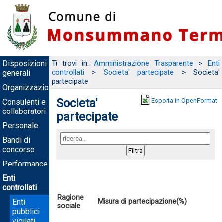
Disposizioni
Ti trovi in:
Amministrazione Trasparente
>
Enti
controllati
>
Societa' partecipate
> Societa'
generali
partecipate
Organizzazione
Societa'
Esporta in OpenFormat
Consulenti e
collaboratori
partecipate
Personale
Bandi di
concorso
Performance
Enti
controllati
Ragione
Enti
Misura di partecipazione(%)
sociale
pubblici
vigilati