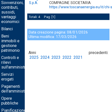
Sovvenzioni,
S.p.A.
COMPAGINE SOCIETARIA:
contributi,
https://www.toscanaenergia.eu/it/chi
sussidi,
vantaggi
Totali: 4 Pag.
1
economici
Bilanci
Data creazione pagina: 08/01/2026
Beni
Ultima modifica: 17/03/2026
immobili e
gestione
patrimonio
Anni precedenti:
2025
2024
2023
2022
2021
Controlli e
rilievi
sull'amministrazione
Servizi
erogati
Pagamenti
dell'amministrazione
Opere
pubbliche
Pianificazione