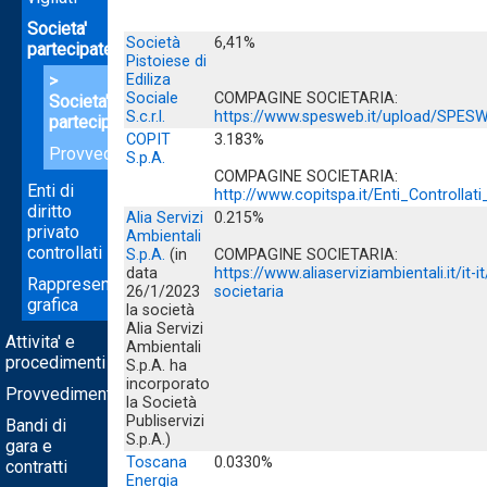
Societa'
Società
6,41%
partecipate
Pistoiese di
Ediliza
Sociale
COMPAGINE SOCIETARIA:
Societa'
S.c.r.l.
https://www.spesweb.it/upload/SPES
partecipate
COPIT
3.183%
Provvedimenti
S.p.A.
COMPAGINE SOCIETARIA:
Enti di
http://www.copitspa.it/Enti_Controll
diritto
Alia Servizi
0.215%
privato
Ambientali
controllati
S.p.A.
(in
COMPAGINE SOCIETARIA:
data
https://www.aliaserviziambientali.it/i
Rappresentazione
26/1/2023
societaria
grafica
la società
Alia Servizi
Attivita' e
Ambientali
procedimenti
S.p.A. ha
incorporato
Provvedimenti
la Società
Publiservizi
Bandi di
S.p.A.)
gara e
Toscana
0.0330%
contratti
Energia