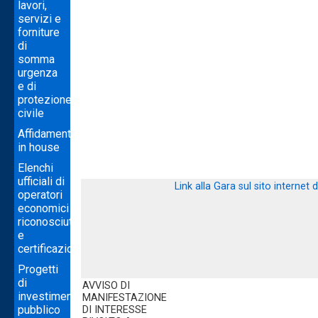
lavori,
servizi e
forniture
di
somma
urgenza
e di
protezione
civile
Affidamenti
in house
Elenchi
ufficiali di
Link alla Gara sul sito internet 
operatori
economici
riconosciuti
e
certificazioni
Progetti
di
AVVISO DI
investimento
MANIFESTAZIONE
pubblico
DI INTERESSE