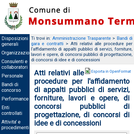
Disposizioni
Ti trovi in:
Amministrazione Trasparente
>
Bandi di
gara e contratti
> Atti relativi alle procedure per
generali
l'affidamento di appalti pubblici di servizi, forniture,
Organizzazione
lavori e opere, di concorsi pubblici di progettazione,
di concorsi di idee e di concessioni
Consulenti e
collaboratori
Atti relativi alle
Esporta in OpenFormat
Personale
procedure per l'affidamento
Bandi di
di appalti pubblici di servizi,
concorso
forniture, lavori e opere, di
Performance
concorsi pubblici di
Enti
controllati
progettazione, di concorsi di
Attivita' e
idee e di concessioni
procedimenti