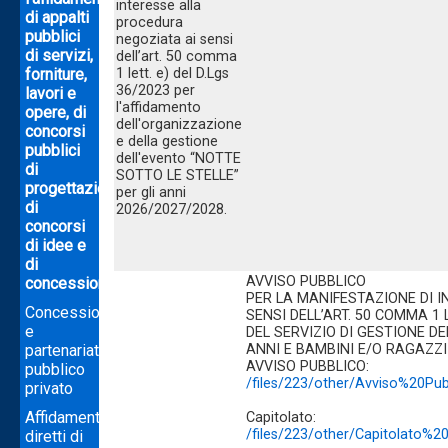
interesse alla
di appalti
procedura
pubblici
negoziata ai sensi
di servizi,
dell’art. 50 comma
forniture,
1 lett. e) del D.Lgs
36/2023 per
lavori e
l'affidamento
opere, di
dell'organizzazione
concorsi
e della gestione
pubblici
dell'evento “NOTTE
di
SOTTO LE STELLE”
progettazione,
per gli anni
di
2026/2027/2028.
concorsi
di idee e
di
AVVISO PUBBLICO
concessioni
PER LA MANIFESTAZIONE DI 
Concessioni
SENSI DELL’ART. 50 COMMA 1 
e
DEL SERVIZIO DI GESTIONE DEL
partenariato
ANNI E BAMBINI E/O RAGAZZI 
AVVISO PUBBLICO:
pubblico
/files/223/other/Avviso%20Pu
privato
Affidamenti
Capitolato:
/files/223/other/Capitolato%2
diretti di